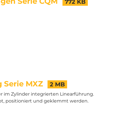
ngen Serie CQM
772 KB
g Serie MXZ
2 MB
im Zylinder integrierten Linearführung.
pt, positioniert und geklemmt werden.