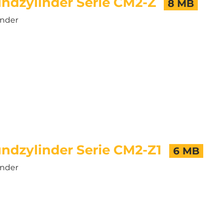
ndzylinder Serie CM2-Z
8 MB
inder
ndzylinder Serie CM2-Z1
6 MB
inder