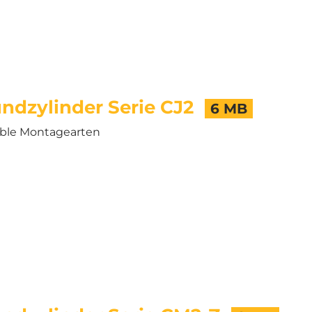
ndzylinder Serie CJ2
6 MB
ible Montagearten