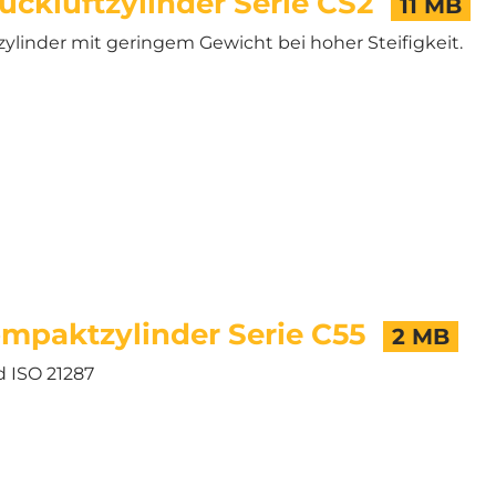
ckluftzylinder Serie CS2
11 MB
linder mit geringem Gewicht bei hoher Steifigkeit.
mpaktzylinder Serie C55
2 MB
 ISO 21287