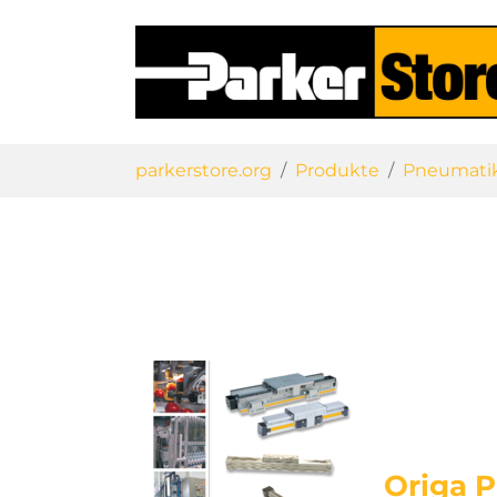
Sie sind hier:
parkerstore.org
Produkte
Pneumati
Origa P