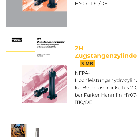
HY07-1130/DE
2H
Zugstangenzylinde
3 MB
NFPA-
Hochleistungshydrozylin
für Betriebsdrücke bis 21
bar Parker Hannifin HY07
1110/DE