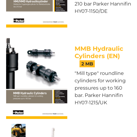
210 bar Parker Hannifin
HY07-1150/DE
MMB Hydraulic
Cylinders (EN)
2 MB
"Mill type" roundline
cylinders for working
pressures up to 160
bar. Parker Hannifin
HY07-1215/UK