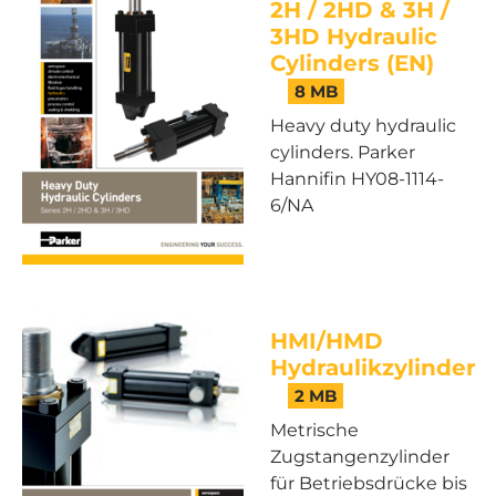
2H / 2HD & 3H /
3HD Hydraulic
Cylinders (EN)
8 MB
Heavy duty hydraulic
cylinders. Parker
Hannifin HY08-1114-
6/NA
HMI/HMD
Hydraulikzylinder
2 MB
Metrische
Zugstangenzylinder
für Betriebsdrücke bis