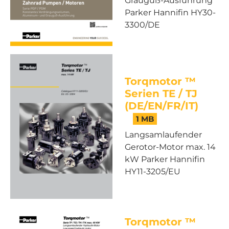
Grauguß-Ausführung
Parker Hannifin HY30-
3300/DE
Torqmotor ™
Serien TE / TJ
(DE/EN/FR/IT)
1 MB
Langsamlaufender
Gerotor-Motor max. 14
kW Parker Hannifin
HY11-3205/EU
Torqmotor ™