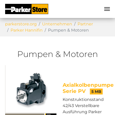
Sie sind hier:
parkerstore.org
Unternehmen
Partner
Parker Hannifin
Pumpen & Motoren
Pumpen & Motoren
Axialkolbenpumpe
Serie PV
5 MB
Konstruktionsstand
42/43 Verstellbare
Ausführung Parker