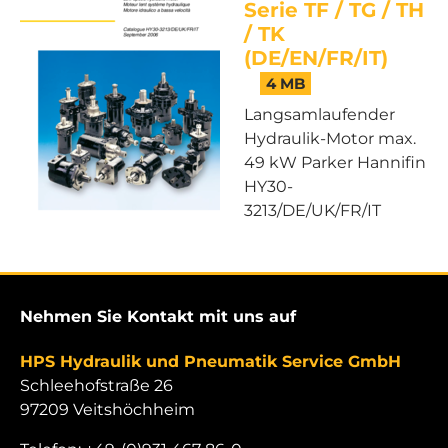
Serie TF / TG / TH
/ TK
(DE/EN/FR/IT)
4 MB
Langsamlaufender
Hydraulik-Motor max.
49 kW Parker Hannifin
HY30-
3213/DE/UK/FR/IT
Nehmen Sie Kontakt mit uns auf
HPS Hydraulik und Pneumatik Service GmbH
Schleehofstraße 26
97209 Veitshöchheim