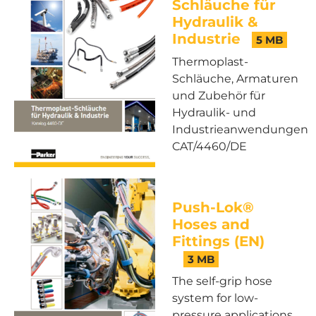
Schläuche für
Hydraulik &
Industrie
5 MB
Thermoplast-
Schläuche, Armaturen
und Zubehör für
Hydraulik- und
Industrieanwendungen
CAT/4460/DE
Push-Lok®
Hoses and
Fittings (EN)
3 MB
The self-grip hose
system for low-
pressure applications.