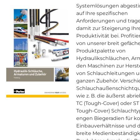
Systemlösungen abgest
auf Ihre spezifischen
Anforderungen und trag
damit zur Steigerung Ihr
Produktivität bei. Profitie
von unserer breit gefäch
Produktpalette von
Hydraulikschläuchen, Ar
den Maschinen zur Herst
von Schlauchleitungen 
ganzen Zubehör. Versch
Schlauchaußenschichtqu
wie z. B. die äußerst abri
TC (Tough-Cover) oder ST
Tough-Cover) Schlauchty
engen Biegeradien für 
Einbauverhältnisse und d
breite Medienbeständigk